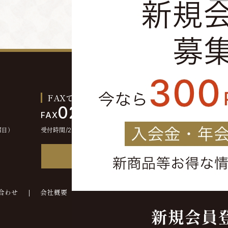
FAXでのご注文お問い合わせ
0244-46-2355
FAX
曜日）
受付時間/24時間受付
FAX注文書
合わせ
会社概要
©kounokura