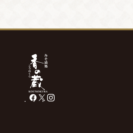
facebook
X
instagram