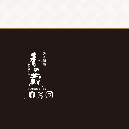
facebook
X
instagram