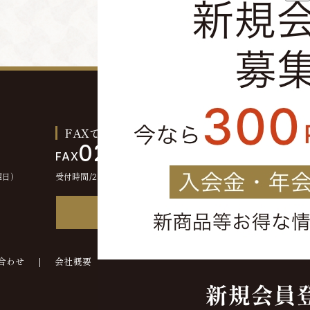
FAXでのご注文お問い合わせ
0244-46-2355
FAX
曜日）
受付時間/24時間受付
FAX注文書
合わせ
会社概要
©kounokura