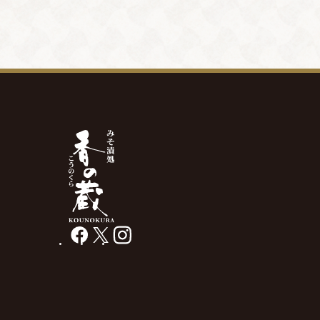
facebook
X
instagram