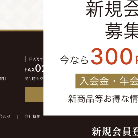
FAXでのご注文お問い合わせ
0244-46-2355
FAX
曜日）
受付時間/24時間受付
FAX注文書
合わせ
会社概要
©kounokura