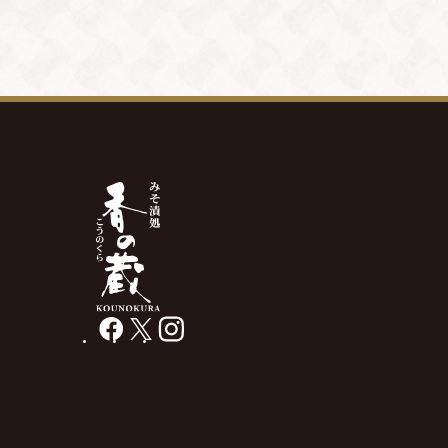
facebook
X
instagram