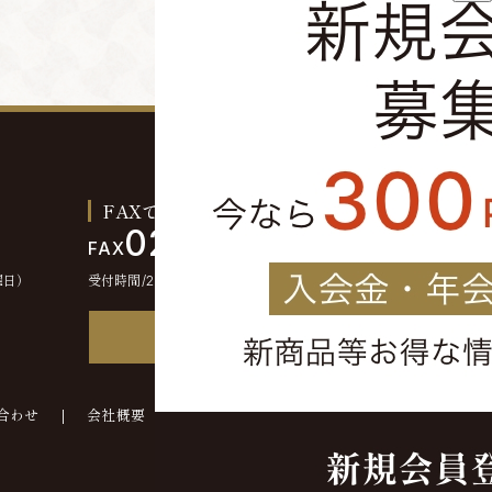
FAXでのご注文お問い合わせ
0244-46-2355
FAX
曜日）
受付時間/24時間受付
FAX注文書
合わせ
会社概要
©kounokura