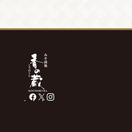
facebook
X
instagram