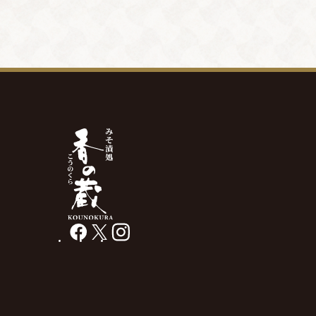
facebook
X
instagram