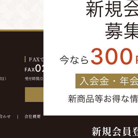
FAXでのご注文お問い合わせ
0244-46-2355
FAX
曜日）
受付時間/24時間受付
FAX注文書
合わせ
会社概要
©kounokura