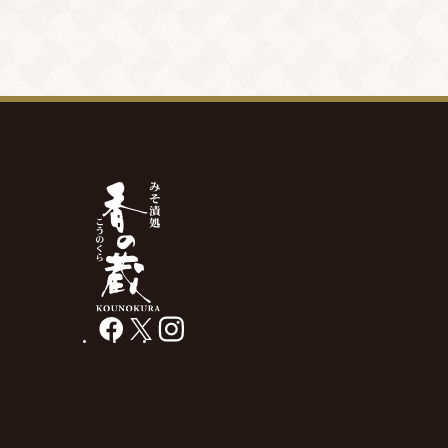
facebook
X
instagram