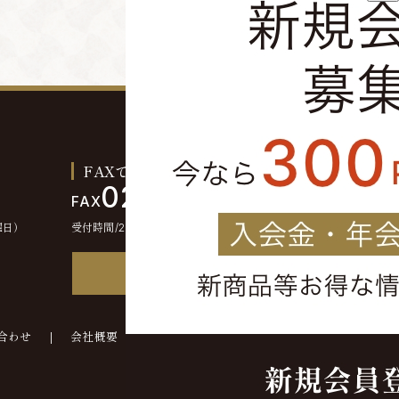
FAXでのご注文お問い合わせ
0244-46-2355
FAX
曜日）
受付時間/24時間受付
FAX注文書
合わせ
会社概要
©kounokura