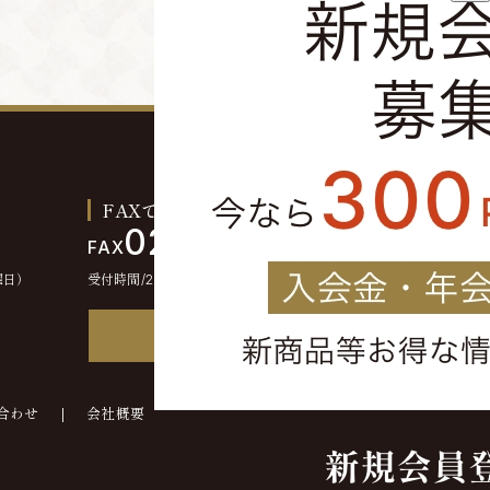
FAXでのご注文お問い合わせ
0244-46-2355
FAX
曜日）
受付時間/24時間受付
FAX注文書
合わせ
会社概要
©kounokura