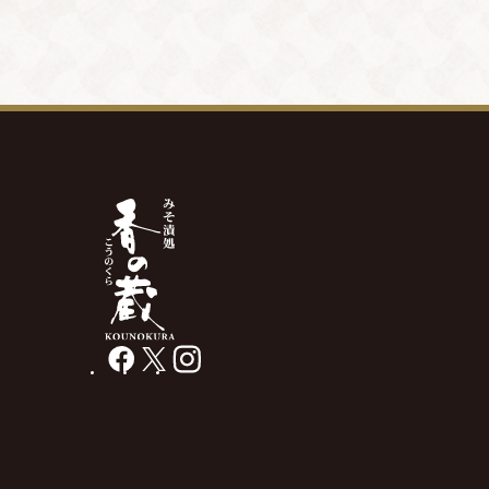
facebook
X
instagram