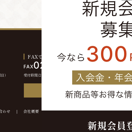
FAXでのご注文お問い合わせ
0244-46-2355
FAX
曜日）
受付時間/24時間受付
FAX注文書
合わせ
会社概要
©kounokura