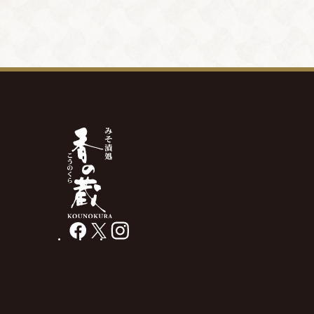
facebook
X
instagram