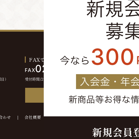
FAXでのご注文お問い合わせ
0244-46-2355
FAX
曜日）
受付時間/24時間受付
FAX注文書
合わせ
会社概要
©kounokura