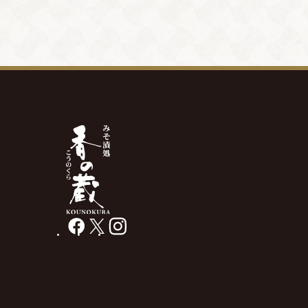
facebook
X
instagram