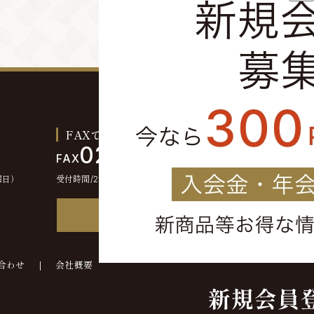
FAXでのご注文お問い合わせ
0244-46-2355
FAX
曜日）
受付時間/24時間受付
FAX注文書
合わせ
会社概要
©kounokura