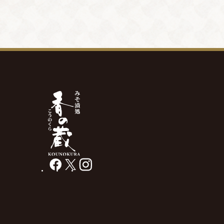
facebook
X
instagram