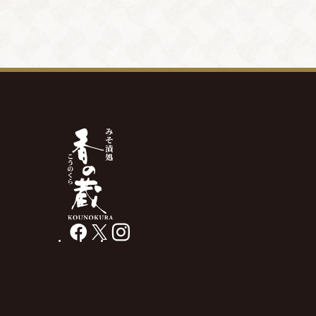
facebook
X
instagram