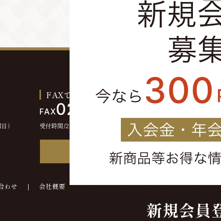
FAXでのご注文お問い合わせ
0244-46-2355
FAX
曜日）
受付時間/24時間受付
FAX注文書
合わせ
会社概要
©kounokura