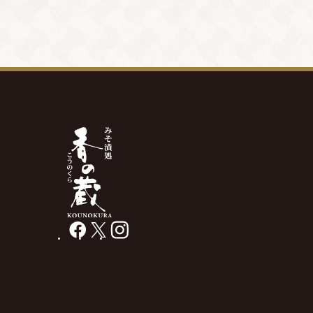
facebook
X
instagram