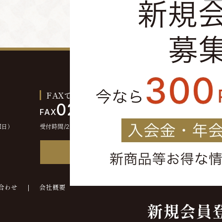
FAXでのご注文お問い合わせ
0244-46-2355
FAX
曜日）
受付時間/24時間受付
FAX注文書
合わせ
会社概要
©kounokura