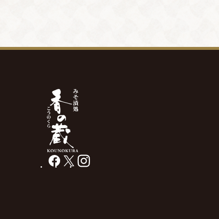
facebook
X
instagram