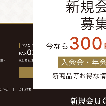
FAXでのご注文お問い合わせ
0244-46-2355
FAX
曜日）
受付時間/24時間受付
FAX注文書
合わせ
会社概要
©kounokura