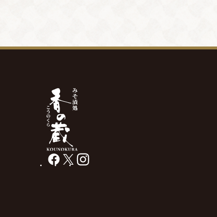
facebook
X
instagram