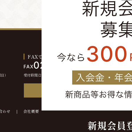
FAXでのご注文お問い合わせ
0244-46-2355
FAX
曜日）
受付時間/24時間受付
FAX注文書
合わせ
会社概要
©kounokura