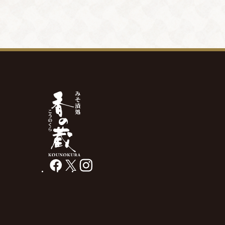
facebook
X
instagram