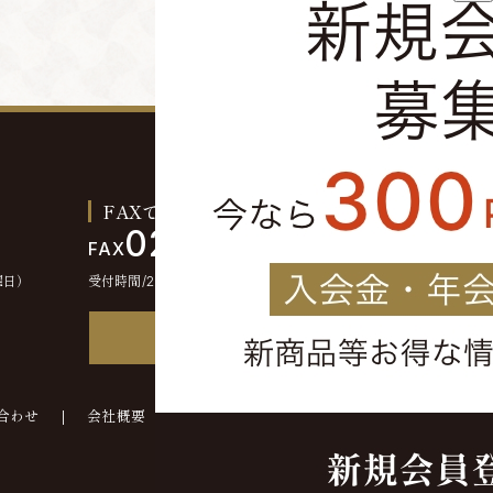
FAXでのご注文お問い合わせ
0244-46-2355
FAX
曜日）
受付時間/24時間受付
FAX注文書
合わせ
会社概要
©kounokura