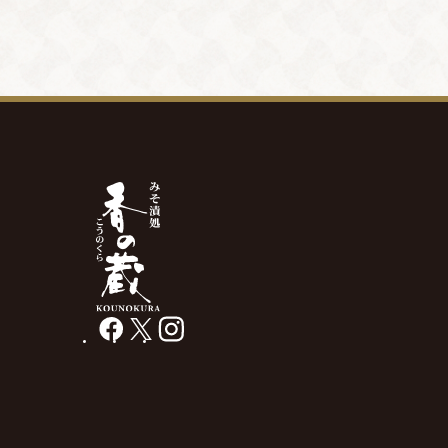
facebook
X
instagram