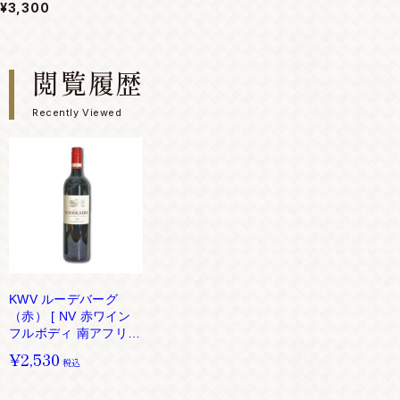
¥3,300
閲覧履歴
Recently Viewed
KWV ルーデバーグ
（赤） [ NV 赤ワイン
フルボディ 南アフリカ
750ml ]
¥2,530
税込