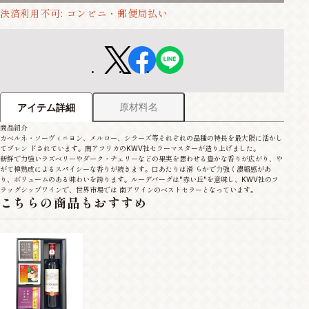
決済利用不可: コンビニ・郵便局払い
原材料名
アイテム詳細
商品紹介
カベルネ・ソーヴィニヨン、メルロー、シラーズ等それぞれの品種の特長を最大限に活かし
てブレン ドされています。南アフリカのKWV社セラーマスターが造り上げました。
新鮮で力強いラズベリーやダーク・チェリーなどの果実を思わせる豊かな香りが広がり、や
がて樽熟成によるスパイシーな香りが続きます。口あたりは滑 らかで力強く濃縮感があ
り、ボリュームのある味わいを誇ります。ルーデバーグは"赤い丘"を意味し、KWV社のフ
ラッグシップワインで、世界市場では 南アワインのベストセラーとなっています。
こちらの商品もおすすめ