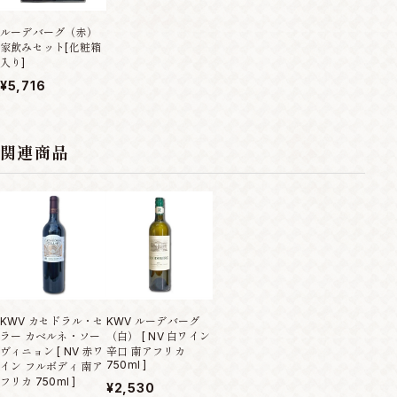
ルーデバーグ（赤）
家飲みセット[化粧箱
入り]
¥5,716
関連商品
KWV カセドラル・セ
KWV ルーデバーグ
ラー カベルネ・ソー
（白） [ NV 白ワイン
ヴィニョン [ NV 赤ワ
辛口 南アフリカ
750ml ]
イン フルボディ 南ア
フリカ 750ml ]
¥2,530