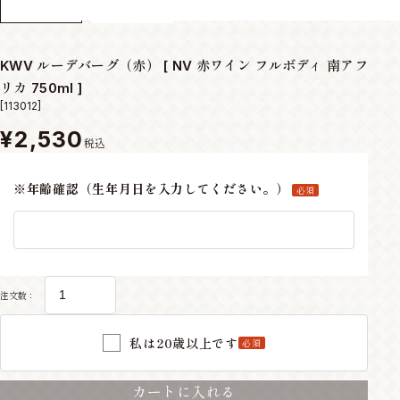
KWV ルーデバーグ（赤） [ NV 赤ワイン フルボディ 南アフ
リカ 750ml ]
[113012]
¥2,530
税込
※年齢確認（生年月日を入力してください。）
必須
注文数：
私は20歳以上です
必須
カートに入れる