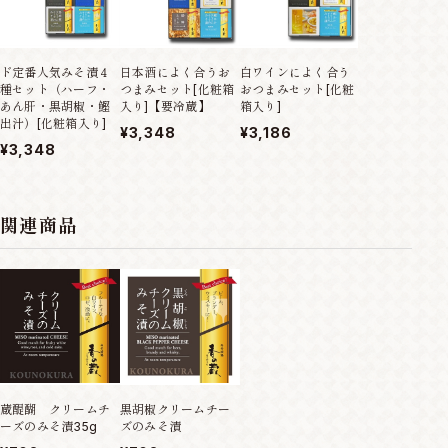
ド定番人気みそ漬４
日本酒によく合うお
白ワインによく合う
社長のおすすめ
種セット（ハーフ・
つまみセット[化粧箱
おつまみセット[化粧
まみセットII[
あん肝・黒胡椒・鰹
入り]【要冷蔵】
箱入り]
入り]
出汁）[化粧箱入り]
¥3,348
¥3,186
¥5,346
¥3,348
関連商品
黒胡椒クリームチー
蔵醍醐 クリームチ
ズのみそ漬
ーズのみそ漬35g