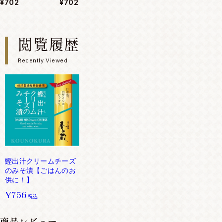
¥702
¥702
閲覧履歴
Recently Viewed
鰹出汁クリームチーズ
のみそ漬【ごはんのお
供に！】
¥756
税込
商品レビュー