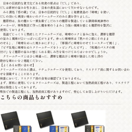
日本の伝統的な食文化である和食の原点は「だし」であり、
だしは素材の旨みを引き出し、日本の食生活において欠かせないものです。
みそ漬処「香の蔵」では、日本の伝統的な「だし」と発酵食品の「味噌」を使い、
だしの効いた奥深い味わいのクリームチーズのみそ漬を作りました。
鰹節粉は、生の鰹から一貫生産でこだわりの鰹節を製造している静岡県焼津市の
メーカーが、特殊製法で作った鰹本来のうまみと力強い風味を感じる鰹節粉を贅沢に
使用しております。
低温でじっくりと熟成したクリームチーズは、味噌のコクと旨みに加え、濃厚な鰹節
の旨みと風味が口いっぱいに広がります。余った味噌床は「熱々のご飯にそのまま
のせる」、「味噌をぬった焼きおにぎり」、「厚揚げに味噌をのせてトースターで焼く」、
「ピザ生地に味噌をぬりクリームチーズをトッピングしたピザ」、「和風のパスタの味
付け」など鰹節の旨みが感じられる楽しみ方を見つけてみてはいかがでしょうか。
クリームチーズとはひと味違った、濃厚な鰹出汁と味噌が融合した和と洋の
絶妙な味わいをご堪能ください。
【よくあるお問い合わせ】
クリームチーズのみそ漬は、ナチュラルチーズを使用しており、リステリア菌に関するお問い合わ
せを頂戴することがあります。
検査において、リステリア菌の含有は確認できておりません。
まず、原料に使用しているクリームチーズは、製造工程において加熱殺菌工程があり、リステリア
菌は陰性となっております。
弊社での製造工程にも、加熱殺菌工程がありますので、安心してお召し上がりいただけます。
こちらの商品もおすすめ