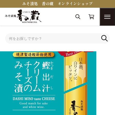
みそ漬処 香の蔵 オンラインショップ
トップ
蔵醍醐シリーズ