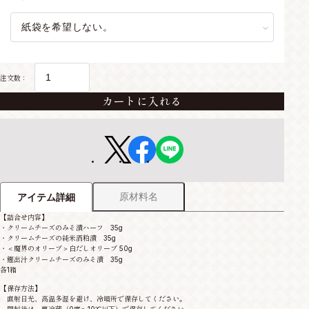
注文数：
カートに入れる
原材料名
アイテム詳細
【詰合せ内容】
・クリームチーズのみそ漬ハーフ 35g
・クリームチーズの純米酒粕漬 35g
・＜魔界のオリーブ＞白だしオリーブ 50g
・鰹出汁クリームチーズのみそ漬 35g
各1箱
【保存方法】
直射日光、高温多湿を避け、冷暗所で保存してください。