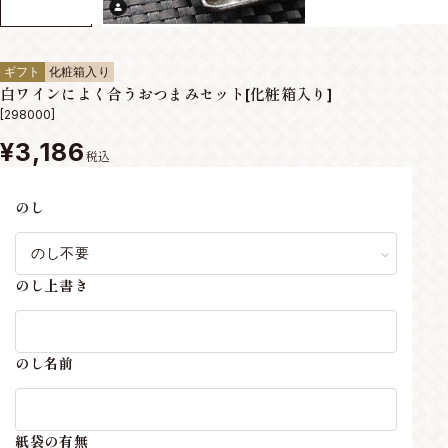
ギフト
化粧箱入り
白ワインによく合うおつまみセット[化粧箱入り]
[298000]
¥3,186
税込
のし
のし上書き
のし名前
紙袋の有無