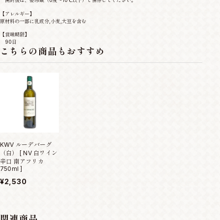
開封後は、要冷蔵（0度～10℃以下）で保存してください。
【アレルギー】
原材料の一部に乳成分,小麦,大豆を含む
【賞味期限】
90日
こちらの商品もおすすめ
KWV ルーデバーグ
（白） [ NV 白ワイン
辛口 南アフリカ
750ml ]
¥2,530
関連商品