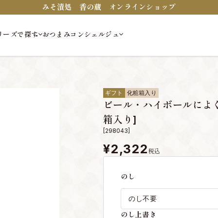
みそ漬処 香の蔵 オンラインショップ
リーズで探す
おつまみコンシェルジュ
ギフト
化粧箱入り
ビール・ハイボールによ
箱入り]
[298043]
¥2,322
税込
のし
のし上書き