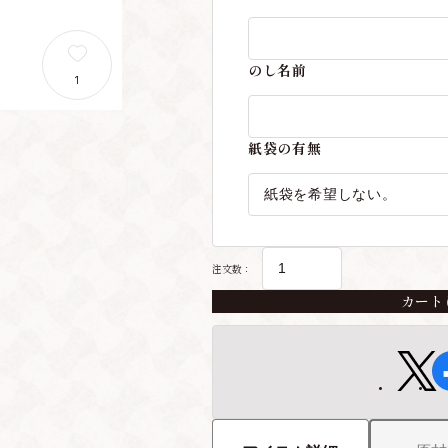
のし名前
1
紙袋の有無
注文数：
カート