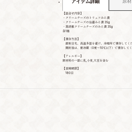
原材
アイテム詳細
【詰合せ内容】
・クリームチーズのトリュフみそ漬
・クリームチーズの仙臺みそ漬 35g
・黒胡椒クリームチーズのみそ漬 35g
各1箱
【保存方法】
直射日光、高温多湿を避け、冷暗所で保存してく
開封後は、要冷蔵（0度～10℃以下）で保存して
【アレルギー】
原材料の一部に乳,小麦,大豆を含む
【賞味期限】
180日