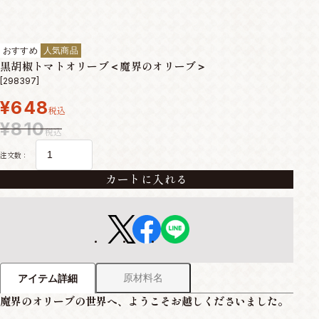
おすすめ
人気商品
黒胡椒トマトオリーブ＜魔界のオリーブ＞
[298397]
¥648
税込
¥810
税込
注文数：
カートに入れる
原材料名
アイテム詳細
魔界のオリーブの世界へ、ようこそお越しくださいました。