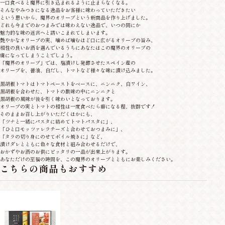
一口食べると魔界に引き込まれるように止まらなくなる。
そんなやみつきになる逸品をお客様に味わっていただきたい
という思いから、魔界のオリーブという新商品を作り上げました。
どれも今までのおつまみでは味わえない逸品で、いつの間にか
魅力的な味の迷宮へと誘いこまれてしまいます。
艶やかなオリーブの実、噛めば噛むほど口に広がるオリーブの旨み、
相性の良いお酒を選んでいるうちにあなたはこの魔界のオリーブの
虜になってしまうことでしょう。
「魔界のオリーブ」では、塩漬けし発酵させたスペイン産の
オリーブを、醤油、白だし、トマトなど様々な味に漬け込みました。
黒胡椒トマトはトマトペーストをベースに、ニンニク、白ワイン、
黒胡椒を合わせた、トマトの酸味の中にニンニクと
黒胡椒の風味が後を引く味わいとなっております。
オリーブの実とトマトの相性は一度食べたら癖になる程、抜群です！
そのままお召し上がりいただくほかにも、
「ツナと一緒にパスタに絡めてトマトパスタに」、
「ひと口モッツァレラチーズと合わせておつまみに」、
「タラの切り身にのせてボイル焼きに」など、
漬けダレとともに色々な食材と組み合わせるだけで、
おかずやお酒のお供にピッタリの一品が出来上がります。
あなただけの至福の時間を、この魔界のオリーブとともにお楽しみください。
こちらの商品もおすすめ