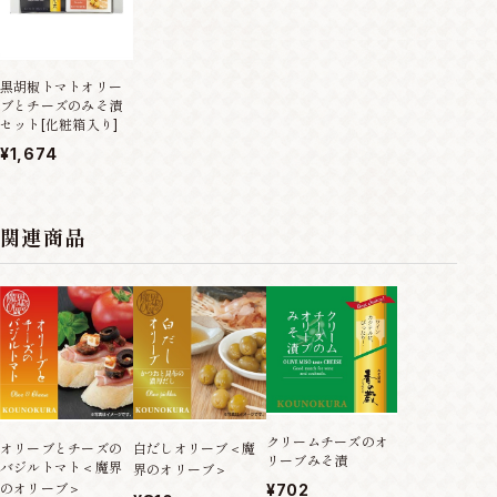
黒胡椒トマトオリー
ブとチーズのみそ漬
セット[化粧箱入り]
¥1,674
関連商品
クリームチーズのオ
オリーブとチーズの
白だしオリーブ＜魔
リーブみそ漬
バジルトマト＜魔界
界のオリーブ＞
のオリーブ＞
¥702