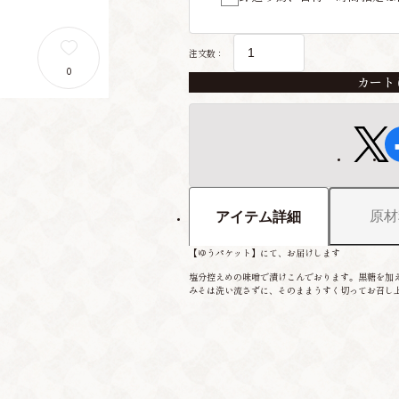
注文数：
0
カート
原材
アイテム詳細
【ゆうパケット】にて、お届けします
塩分控えめの味噌で漬けこんでおります。黒糖を加
みそは洗い流さずに、そのままうすく切ってお召し