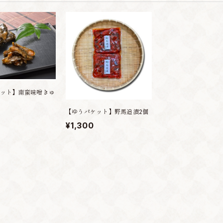
ット】南蛮味噌きゅ
【ゆうパケット】野馬追漬2個
¥1,300