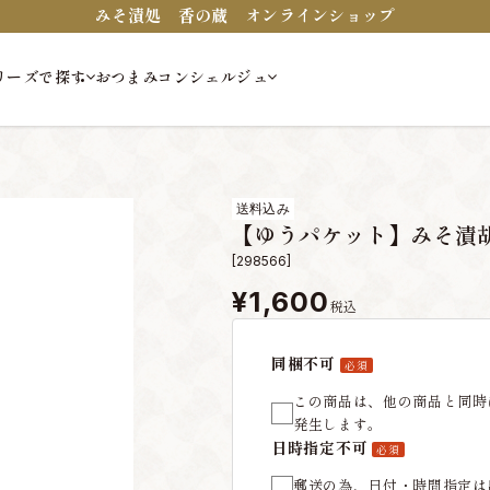
みそ漬処 香の蔵 オンラインショップ
リーズで探す
おつまみコンシェルジュ
送料込み
【ゆうパケット】みそ漬
[298566]
¥1,600
税込
同梱不可
必須
この商品は、他の商品と同時
発生します。
日時指定不可
必須
郵送の為、日付・時間指定は