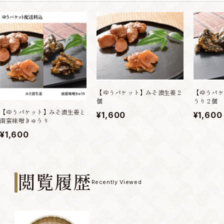
【ゆうパケット】みそ漬生姜２
【ゆうパケ
個
うり２個
【ゆうパケット】みそ漬生姜と
¥1,600
¥1,600
南蛮味噌きゅうり
¥1,600
閲覧履歴
Recently Viewed