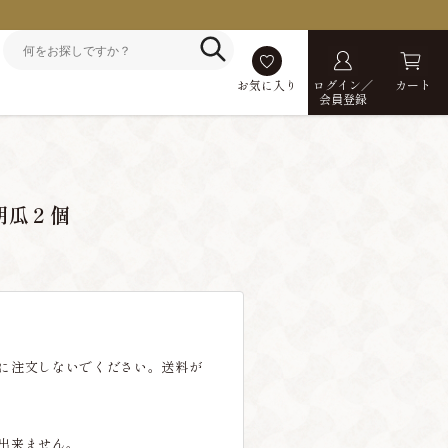
お気に入り
ログイン／
カート
会員登録
胡瓜２個
に注文しないでください。送料が
出来ません。