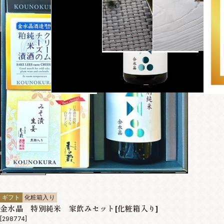
ギフト
化粧箱入り
金水晶 特別純米 家飲みセット[化粧箱入り]
[298774]