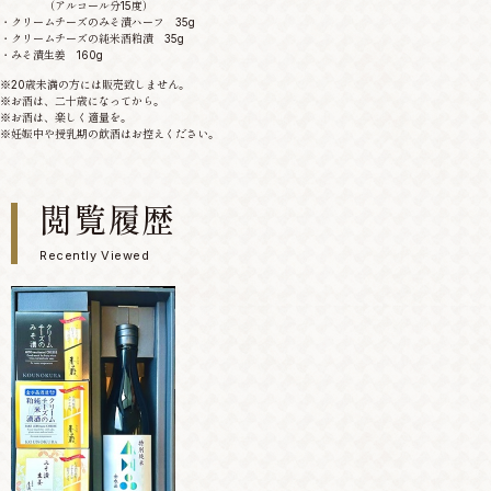
（アルコール分15度）
・クリームチーズのみそ漬ハーフ 35g
・クリームチーズの純米酒粕漬 35g
・みそ漬生姜 160g
※20歳未満の方には販売致しません。
※お酒は、二十歳になってから。
※お酒は、楽しく適量を。
※妊娠中や授乳期の飲酒はお控えください。
閲覧履歴
Recently Viewed