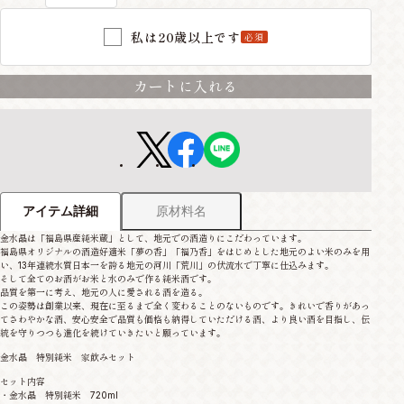
私は20歳以上です
必須
カートに入れる
原材料名
アイテム詳細
金水晶は「福島県産純米蔵」として、地元での酒造りにこだわっています。
福島県オリジナルの酒造好適米「夢の香」「福乃香」をはじめとした地元のよい米のみを用
い、13年連続水質日本一を誇る地元の河川「荒川」の伏流水で丁寧に仕込みます。
そして全てのお酒がお米と水のみで作る純米酒です。
品質を第一に考え、地元の人に愛される酒を造る。
この姿勢は創業以来、現在に至るまで全く変わることのないものです。きれいで香りがあっ
てさわやかな酒、安心安全で品質も価格も納得していただける酒、より良い酒を目指し、伝
統を守りつつも進化を続けていきたいと願っています。
金水晶 特別純米 家飲みセット
セット内容
・金水晶 特別純米 720ml