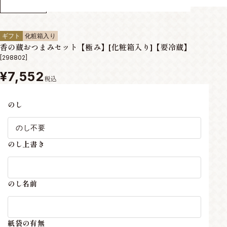
ギフト
化粧箱入り
香の蔵おつまみセット【極み】[化粧箱入り]【要冷蔵】
[298802]
¥7,552
税込
のし
のし上書き
のし名前
紙袋の有無