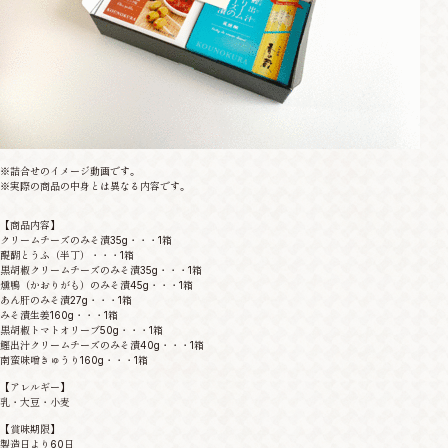
※詰合せのイメージ動画です。
※実際の商品の中身とは異なる内容です。
【商品内容】
クリームチーズのみそ漬35g・・・1箱
醍醐とうふ（半丁）・・・1箱
黒胡椒クリームチーズのみそ漬35g・・・1箱
燻鴨（かおりがも）のみそ漬45g・・・1箱
あん肝のみそ漬27g・・・1箱
みそ漬生姜160g・・・1箱
黒胡椒トマトオリーブ50g・・・1箱
鰹出汁クリームチーズのみそ漬40g・・・1箱
南蛮味噌きゅうり160g・・・1箱
【アレルギー】
乳・大豆・小麦
【賞味期限】
製造日より60日