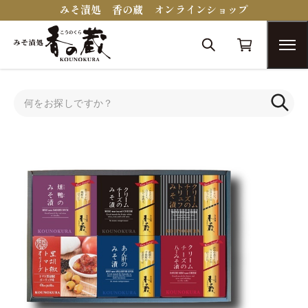
みそ漬処 香の蔵 オンラインショップ
トップ
セット・詰合せ