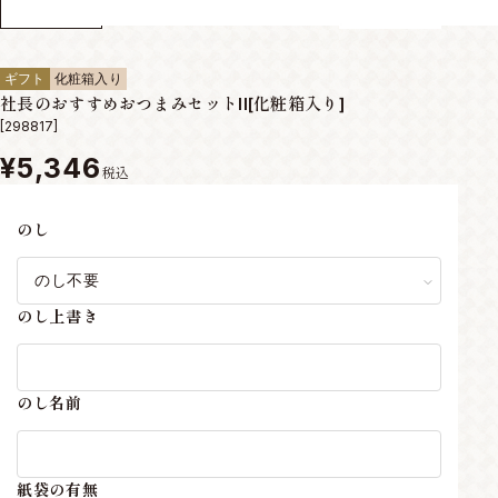
ギフト
化粧箱入り
社長のおすすめおつまみセットII[化粧箱入り]
[298817]
¥5,346
税込
のし
のし上書き
のし名前
紙袋の有無