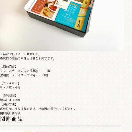
※詰合せのイメージ動画です。
※実際の商品の中身とは異なる内容です。
【商品内容】
クリームチーズのみそ漬35g・・・1箱
黒胡椒トマトオリーブ50g・・・1箱
【アレルギー】
乳・大豆・小麦
【賞味期限】
製造日より90日
【保存方法】
直射日光、高温多湿を避け、冷暗所に保存してください。
開封後は要冷蔵
関連商品