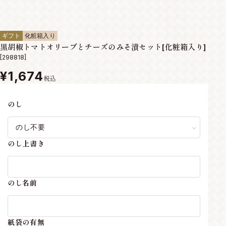
ギフト
化粧箱入り
黒胡椒トマトオリーブとチーズのみそ漬セット[化粧箱入り]
[298818]
¥1,674
税込
のし
のし上書き
のし名前
紙袋の有無