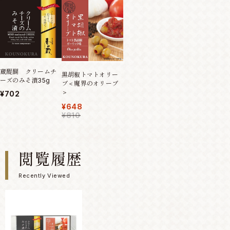
蔵醍醐 クリームチ
黒胡椒トマトオリー
ーズのみそ漬35g
ブ＜魔界のオリーブ
＞
¥702
¥648
¥810
閲覧履歴
Recently Viewed