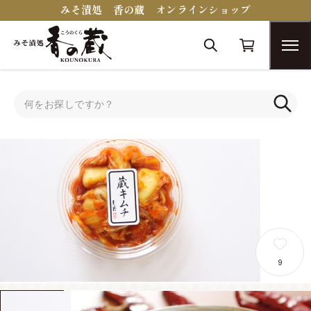
みそ漬処 香の蔵 オンラインショップ
トップ
キムチ
9