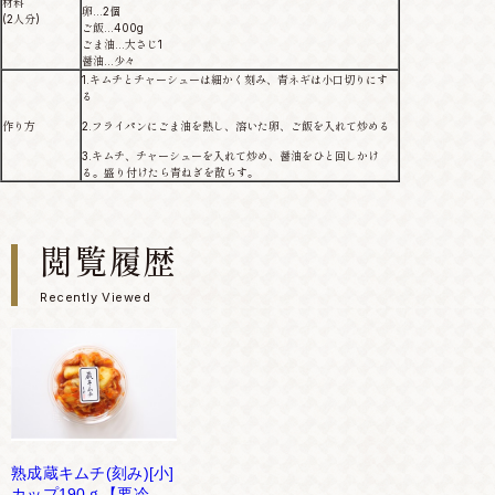
材料
卵…2個
(2人分)
ご飯…400g
ごま油…大さじ1
醤油…少々
1.キムチとチャーシューは細かく刻み、青ネギは小口切りにす
る
作り方
2.フライパンにごま油を熱し、溶いた卵、ご飯を入れて炒める
3.キムチ、チャーシューを入れて炒め、醤油をひと回しかけ
る。盛り付けたら青ねぎを散らす。
閲覧履歴
Recently Viewed
熟成蔵キムチ(刻み)[小]
カップ190ｇ【要冷