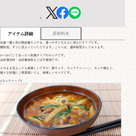
原材料名
アイテム詳細
当店一番人気の熟成蔵キムチを、食べやすい大きさに刻んだタイプです。
開封後、すぐに召上っていただけます。こちらは、通年販売をしております。
かつおだしであっさり和風タイプのキムチです。
合成保存料・合成着色料などは不使用です。
そのまま召上っても美味しいですが、豚キムチ、キムチチャーハン、キムチ鍋など、
様々な料理にご利用頂いても、美味しいキムチです。
<キムチスープ>