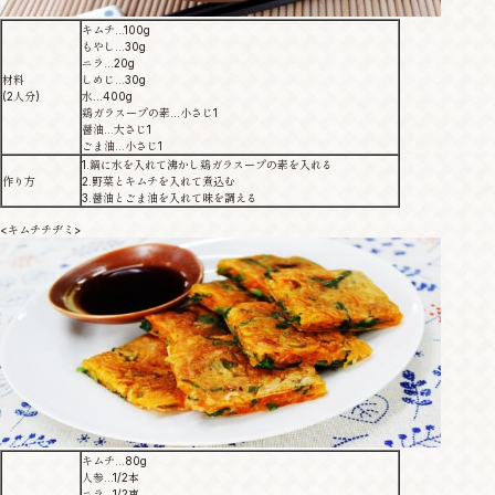
キムチ…100g
もやし…30g
ニラ…20g
材料
しめじ…30g
(2人分)
水…400g
鶏ガラスープの素…小さじ1
醤油…大さじ1
ごま油…小さじ1
1.鍋に水を入れて沸かし鶏ガラスープの素を入れる
作り方
2.野菜とキムチを入れて煮込む
3.醤油とごま油を入れて味を調える
<キムチチヂミ>
キムチ…80g
人参…1/2本
ニラ…1/2束