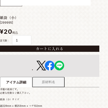
紙袋（小）
[299995]
¥20
税込
注文数：
カートに入れる
原材料名
アイテム詳細
手提の紙袋です。
必要な枚数をご購入下さい。
紙袋（小）サイズ
縦228mm × 横259mm × マチ102mm