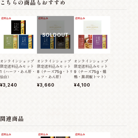
こちらの商品もおすすめ
SOLDOUT
オンラインショップ
オンラインショップ
オンラインショップ
オンラインショ
限定送料込みセット
限定送料込みセット
限定送料込みセット
限定送料込みセ
1（ハーフ・あん肝・
8（チーズ75g・トリ
9（チーズ75g・燻
10（あん肝・
仙台）
ュフ・あん肝）
鴨・黒胡椒トマト）
黒胡椒トマト）
¥3,240
¥3,660
¥4,100
¥3,980
関連商品