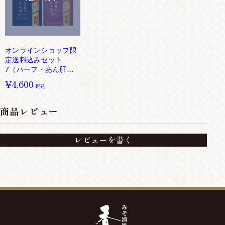
オンラインショップ限
定送料込みセット
7（ハーフ・あん肝・
黒胡椒・燻鴨）
¥4,600
税込
商品レビュー
レビューを書く