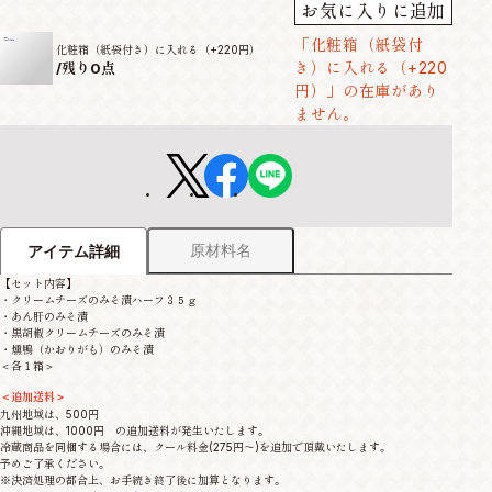
お気に入りに追加
「化粧箱（紙袋付
化粧箱（紙袋付き）に入れる（+220円）
き）に入れる（+220
/
残り0点
円）」の在庫があり
ません。
原材料名
アイテム詳細
【セット内容】
・クリームチーズのみそ漬ハーフ３５ｇ
・あん肝のみそ漬
・黒胡椒クリームチーズのみそ漬
・燻鴨（かおりがも）のみそ漬
＜各１箱＞
＜追加送料＞
九州地域は、500円
沖縄地域は、1000円 の追加送料が発生いたします。
冷蔵商品を同梱する場合には、クール料金(275円～)を追加で頂戴いたします。
予めご了承ください。
※決済処理の都合上、お手続き終了後に加算となります。