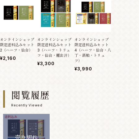
オンラインショップ
オンラインショップ
オンラインショップ
オンラインショ
限定送料込みセット
限定送料込みセット
限定送料込みセット
限定送料込みセ
2（ハーフ・仙台）
3（ハーフ・トリュ
4（ハーフ・仙台・八
5（チーズ75g
フ・仙台・鰹出汁）
丁・酒粕・トリュ
鴨）
¥2,160
フ）
¥3,300
¥3,300
¥3,990
閲覧履歴
Recently Viewed
売り切れ