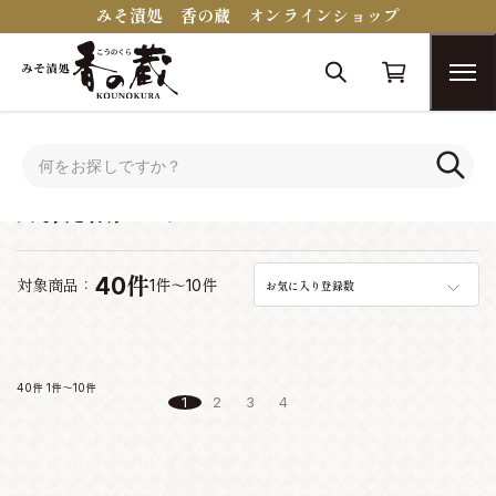
みそ漬処 香の蔵 オンラインショップ
トップ
蔵醍醐シリーズ
蔵醍醐シリーズ
40件
対象商品：
1件～10件
お気に入り登録数
40件
1件～10件
1
2
3
4