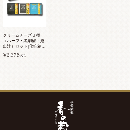
クリームチーズ３種
（ハーフ・黒胡椒・鰹
出汁）セット[化粧箱入
り]
¥2,376
税込