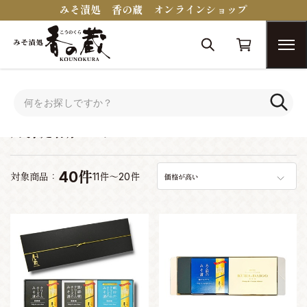
みそ漬処 香の蔵 オンラインショップ
トップ
蔵醍醐シリーズ
蔵醍醐シリーズ
40件
対象商品：
11件～20件
価格が高い