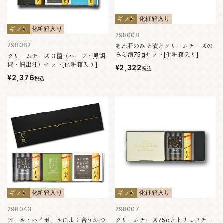
ギフト
化粧箱入り
ギフト
化粧箱入り
298008
298082
あん肝のみそ漬とクリームチーズの
みそ漬75gセット[化粧箱入り]
クリームチーズ３種（ハーフ・黒胡
椒・鰹出汁）セット[化粧箱入り]
¥2,322
税込
¥2,376
税込
ギフト
化粧箱入り
ギフト
化粧箱入り
298043
298007
ビール・ハイボールによく合うおつ
クリームチーズ75gとトリュフチー