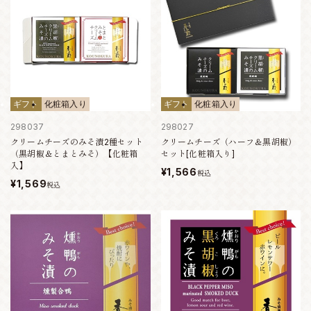
ギフト
化粧箱入り
ギフト
化粧箱入り
298037
298027
クリームチーズのみそ漬2種セット
クリームチーズ（ハーフ＆黒胡椒）
（黒胡椒＆とまとみそ）【化粧箱
セット[化粧箱入り]
入】
¥1,566
税込
¥1,569
税込