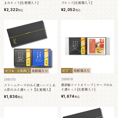
まみセット[化粧箱入り]
ズセット[化粧箱入り]
¥2,322
¥2,052
税込
税込
ギフト
化粧箱入り
ギフト
人気商品
化粧箱入り
298818
298010
黒胡椒トマトオリーブとチーズのみ
クリームチーズのみそ漬ハーフとあ
そ漬セット[化粧箱入り]
ん肝のみそ漬セット【化粧箱入】
¥1,674
¥1,836
税込
税込