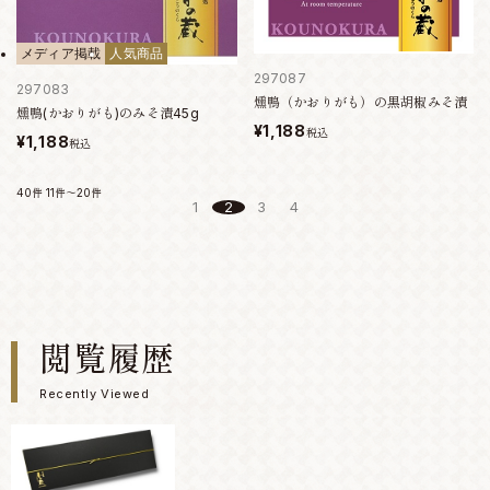
メディア掲載
人気商品
297087
297083
燻鴨（かおりがも）の黒胡椒みそ漬
燻鴨(かおりがも)のみそ漬45g
¥1,188
税込
¥1,188
税込
40件
11件～20件
1
2
3
4
閲覧履歴
Recently Viewed