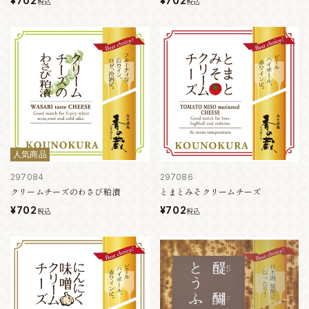
¥702
¥702
税込
税込
人気商品
297084
297086
クリームチーズのわさび粕漬
とまとみそクリームチーズ
¥702
¥702
税込
税込