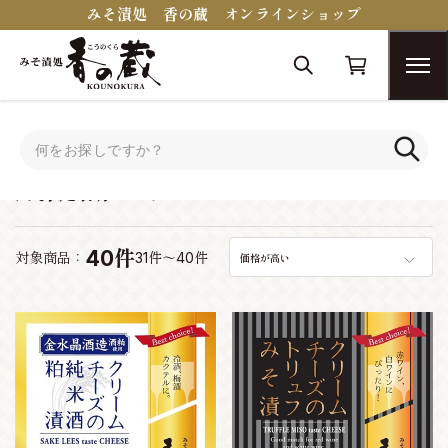
みそ漬処 香の蔵 オンラインショップ
トップ
蔵醍醐シリーズ
蔵醍醐シリーズ
40件
対象商品：
31件～40件
価格が高い