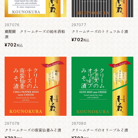
297076
297077
蔵醍醐 クリームチーズの純米酒粕
クリームチーズのトリュフみそ漬
漬
¥702
税込
¥702
税込
297078
297080
クリームチーズの南蛮仙臺みそ漬
クリームチーズのオリーブみそ漬