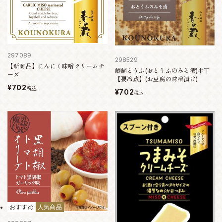
297089
298529
【新商品】にんにく味噌クリームチ
醍醐とうふ(おとうふのみそ漬)半丁
ーズ
【要冷蔵】(お豆腐の味噌漬け)
¥702
税込
¥702
税込
おすすめ
人気商品