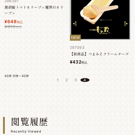
298397
黒胡椒トマトオリーブ＜魔界のオリ
ーブ＞
¥648
税込
¥810
税込
NEW
297093
【新商品】つまみそクリームチーズ
¥432
税込
40件
31件～40件
1
2
3
4
閲覧履歴
Recently Viewed