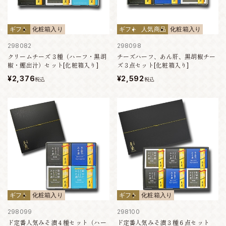
ギフト
化粧箱入り
ギフト
人気商品
化粧箱入り
298082
298098
クリームチーズ３種（ハーフ・黒胡
チーズハーフ、あん肝、黒胡椒チー
椒・鰹出汁）セット[化粧箱入り]
ズ３点セット[化粧箱入り]
¥2,376
¥2,592
税込
税込
ギフト
化粧箱入り
ギフト
化粧箱入り
298099
298100
ド定番人気みそ漬４種セット（ハー
ド定番人気みそ漬３種６点セット