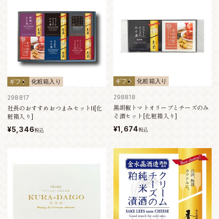
ギフト
化粧箱入り
ギフト
化粧箱入り
298818
298817
黒胡椒トマトオリーブとチーズのみ
社長のおすすめおつまみセットII[化
そ漬セット[化粧箱入り]
粧箱入り]
¥1,674
¥5,346
税込
税込