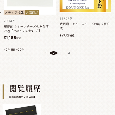
メディア掲載
人気商品
297076
298471
蔵醍醐 クリームチーズの純米酒粕
蔵醍醐 クリームチーズのみそ漬
漬
75g【ごはんのお供に！】
¥702
税込
¥1,188
税込
40件
11件～20件
1
2
3
4
閲覧履歴
Recently Viewed