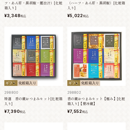
フ・あん肝・黒胡椒・鰹出汁）[化粧
（ハーフ・あん肝・黒胡椒）[化粧箱
箱入り]
入り]
¥3,348
¥5,022
税込
税込
ギフト
化粧箱入り
ギフト
化粧箱入り
298800
298802
特選 香の蔵おつまみセット[化粧箱
香の蔵おつまみセット【極み】[化粧
入り]
箱入り]【要冷蔵】
¥7,390
¥7,552
税込
税込