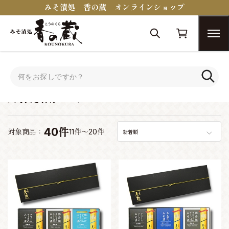
みそ漬処 香の蔵 オンラインショップ
トップ
蔵醍醐シリーズ
蔵醍醐シリーズ
40件
対象商品：
11件～20件
新着順