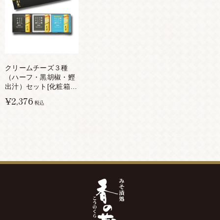
クリームチーズ３種
（ハーフ・黒胡椒・鰹
出汁）セット[化粧箱入
り]
¥2,376
税込