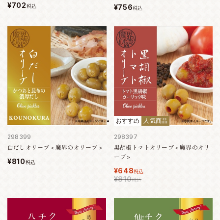
¥702
税込
¥756
税込
おすすめ
人気商品
298399
298397
白だしオリーブ＜魔界のオリーブ＞
黒胡椒トマトオリーブ＜魔界のオリ
ーブ＞
¥810
税込
¥648
税込
¥810
税込