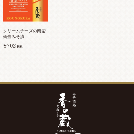
クリームチーズの南蛮
仙臺みそ漬
¥702
税込