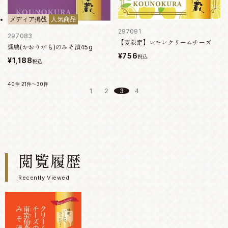
メディア掲載
人気商品
297091
297083
【夏限定】レモンクリームチーズ
燻鴨(かおりがも)のみそ漬45g
¥756
税込
¥1,188
税込
40件
21件～30件
1
2
3
4
閲覧履歴
Recently Viewed