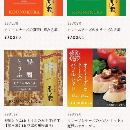
297078
297080
クリームチーズの南蛮仙臺みそ漬
クリームチーズのオリーブみそ漬
¥702
¥702
税込
税込
298529
298396
醍醐とうふ(おとうふのみそ漬)半丁
オリーブとチーズのバジルトマト＜
【要冷蔵】(お豆腐の味噌漬け)
魔界のオリーブ＞