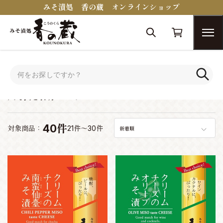
みそ漬処 香の蔵 オンラインショップ
トップ
蔵醍醐シリーズ
蔵醍醐シリーズ
40件
対象商品：
21件～30件
新着順