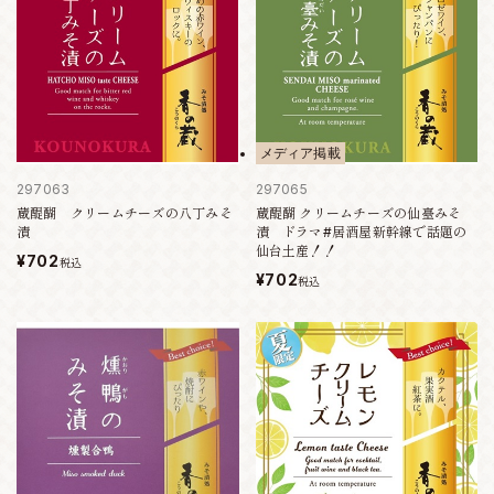
メディア掲載
297063
297065
蔵醍醐 クリームチーズの八丁みそ
蔵醍醐 クリームチーズの仙臺みそ
漬
漬 ドラマ#居酒屋新幹線で話題の
仙台土産！！
¥702
税込
¥702
税込