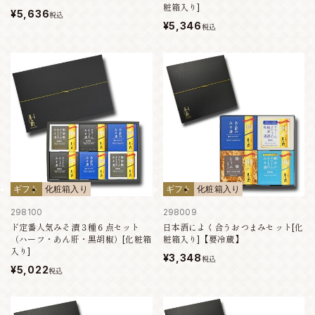
粧箱入り]
¥5,636
税込
¥5,346
税込
ギフト
化粧箱入り
ギフト
化粧箱入り
298100
298009
ド定番人気みそ漬３種６点セット
日本酒によく合うおつまみセット[化
（ハーフ・あん肝・黒胡椒）[化粧箱
粧箱入り]【要冷蔵】
入り]
¥3,348
税込
¥5,022
税込