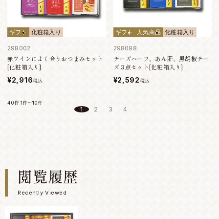
ギフト
化粧箱入り
ギフト
人気商品
化粧箱入り
298002
298098
赤ワインによく合うおつまみセット
チーズハーフ、あん肝、黒胡椒チー
[化粧箱入り]
ズ３点セット[化粧箱入り]
¥2,916
¥2,592
税込
税込
40件
1件～10件
1
2
3
4
閲覧履歴
Recently Viewed