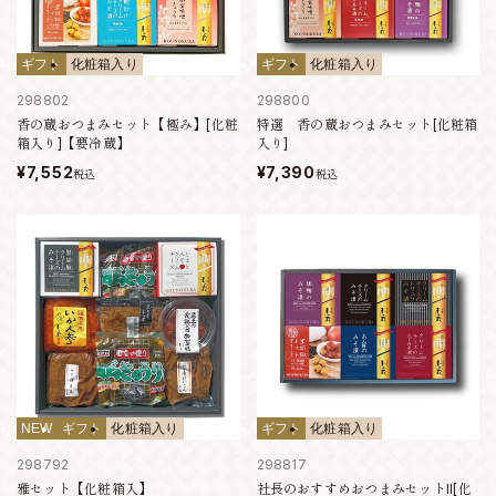
ギフト
化粧箱入り
ギフト
化粧箱入り
298802
298800
香の蔵おつまみセット【極み】[化粧
特選 香の蔵おつまみセット[化粧箱
箱入り]【要冷蔵】
入り]
¥7,552
¥7,390
税込
税込
NEW
ギフト
化粧箱入り
ギフト
化粧箱入り
298792
298817
雅セット【化粧箱入】
社長のおすすめおつまみセットII[化