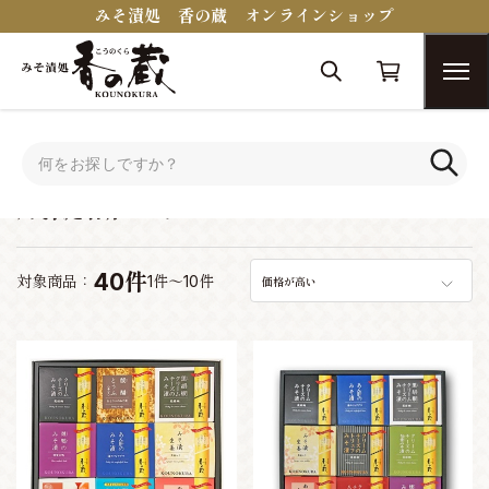
みそ漬処 香の蔵 オンラインショップ
トップ
蔵醍醐シリーズ
蔵醍醐シリーズ
40件
対象商品：
1件～10件
価格が高い