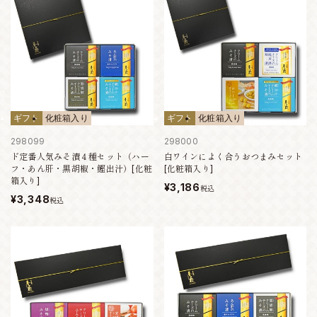
ギフト
化粧箱入り
ギフト
化粧箱入り
298099
298000
ド定番人気みそ漬４種セット（ハー
白ワインによく合うおつまみセット
フ・あん肝・黒胡椒・鰹出汁）[化粧
[化粧箱入り]
箱入り]
¥3,186
税込
¥3,348
税込