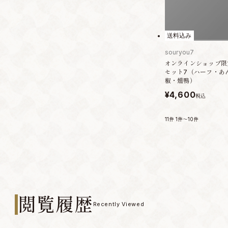
送料込み
souryou7
オンラインショップ限
セット7（ハーフ・あ
椒・燻鴨）
¥4,600
税込
11件
1件～10件
閲覧履歴
Recently Viewed