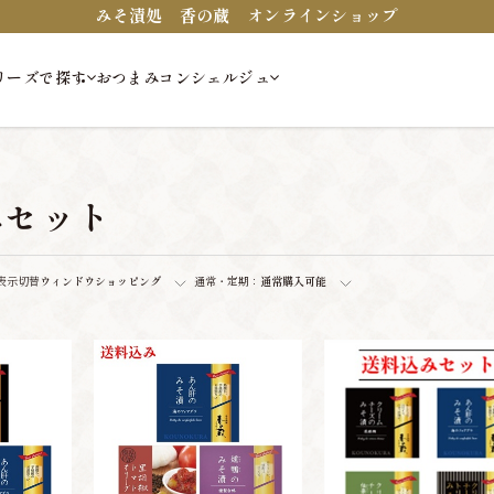
みそ漬処 香の蔵 オンラインショップ
リーズで探す
おつまみコンシェルジュ
みセット
表示切替
ウィンドウショッピング
通常・定期：
通常購入可能