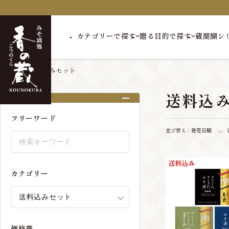
カテゴリーで探す
贈る目的で探す
蔵醍醐シ
トップ
送料込みセット
送料込
絞り込み
フリーワード
並び替え：
発売日順
カテゴリー
価格帯