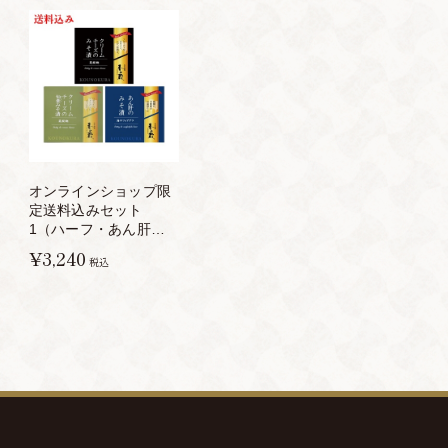
オンラインショップ限
定送料込みセット
1（ハーフ・あん肝・
仙台）
¥3,240
税込