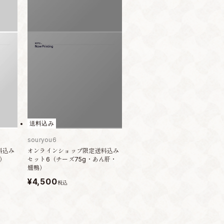
送料込み
souryou6
料込み
オンラインショップ限定送料込み
鴨）
セット6（チーズ75g・あん肝・
燻鴨）
¥4,500
税込