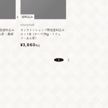
送料込み
souryou8
定送料込み
オンラインショップ限定送料込み
ん肝・黒胡
セット8（チーズ75g・トリュ
フ・あん肝）
¥3,660
税込
1
2