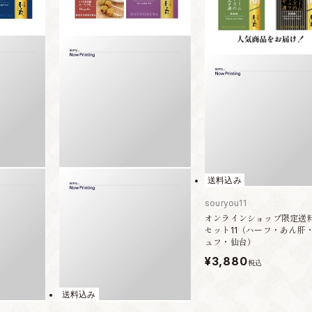
送料込み
souryou11
オンラインショップ限定送
セット11（ハーフ・あん肝
ュフ・仙台）
¥3,880
税込
送料込み