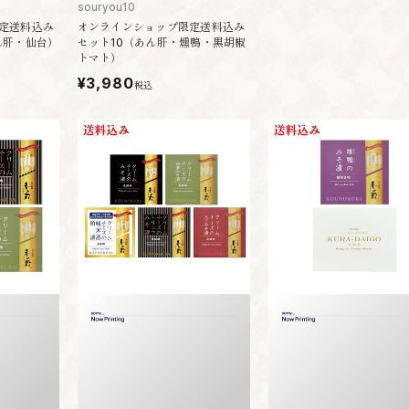
souryou10
定送料込み
オンラインショップ限定送料込み
ん肝・仙台）
セット10（あん肝・燻鴨・黒胡椒
トマト）
¥3,980
税込