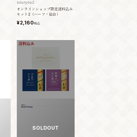
souryou2
オンラインショップ限定送料込み
セット2（ハーフ・仙台）
¥2,160
税込
SOLDOUT