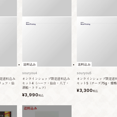
送料込み
送料込み
souryou4
souryou5
定送料込み
オンラインショップ限定送料込み
オンラインショップ限定送
リュフ・仙
セット4（ハーフ・仙台・八丁・
セット5（チーズ75g・燻
酒粕・トリュフ）
¥3,300
税込
¥3,990
税込