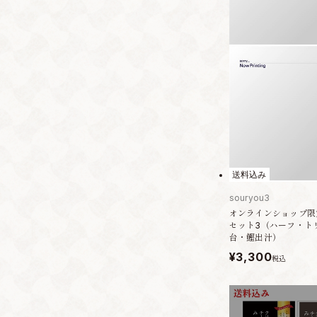
送料込み
souryou3
オンラインショップ限
セット3（ハーフ・ト
台・鰹出汁）
¥3,300
税込