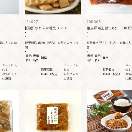
124027
299008
[国産]やわらか穂先メンマ
相馬野馬追漬150g （朝鮮
気に入りに追
販売価格:
¥540
（税込）
お気に入りに追
販売価格:
¥540
（税込）
お気に入
加
加
表示
表示
表示
表示
価格
価格
名1
名2
名1
名2
カートに入
カートに入
カー
れる
販売価格:
れる
販売価格:
れる
お気に入り
¥540
（税込）
お気に入り
¥540
（税込）
お気
に追加
に追加
に追