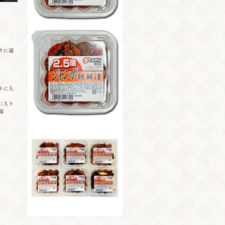
りに追
トに入
に入り
加