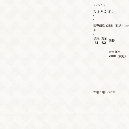
77576
たまりごぼう
販売価格:
¥388
（税込）
お
加
表示
表示
価格
名1
名2
販売価格:
¥388
（税込）
23件
11件～20件