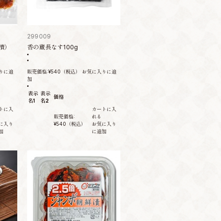
299009
漬）
香の蔵長なす100g
りに追
販売価格:
¥540
（税込）
お気に入りに追
加
表示
表示
価格
名1
名2
トに入
カートに入
販売価格:
れる
に入り
¥540
（税込）
お気に入り
加
に追加