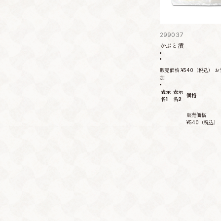
299037
かぶと漬
販売価格:
¥540
（税込）
お
加
表示
表示
価格
名1
名2
販売価格:
¥540
（税込）