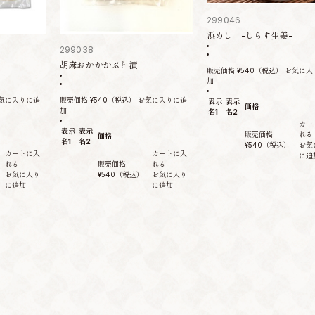
299046
浜めし -しらす生姜-
299038
胡麻おかかかぶと漬
販売価格:
¥540
（税込）
お気に入
加
気に入りに追
販売価格:
¥540
（税込）
お気に入りに追
表示
表示
価格
加
名1
名2
カー
表示
表示
販売価格:
れる
価格
名1
名2
¥540
（税込）
お気
カートに入
カートに入
に追
れる
販売価格:
れる
お気に入り
¥540
（税込）
お気に入り
に追加
に追加