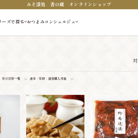
みそ漬処 香の蔵 オンラインショップ
リーズで探す
おつまみコンシェルジュ
対
表示切替
一覧
通常・定期：
通常購入可能