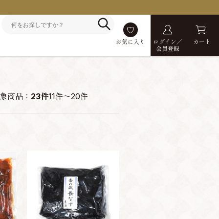
お気に入り
ログイン／
カート
会員登録
象商品：
23件
11件～20件