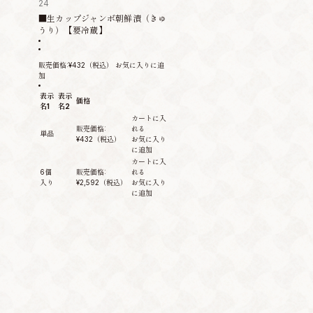
24
■生カップジャンボ朝鮮漬（きゅ
うり）【要冷蔵】
販売価格:
¥432
（税込）
お気に入りに追
加
表示
表示
価格
名1
名2
カートに入
販売価格:
れる
単品
¥432
（税込）
お気に入り
に追加
カートに入
6個
販売価格:
れる
入り
¥2,592
（税込）
お気に入り
に追加