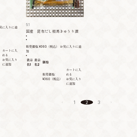
51
気に入りに追
国産 昆布だし相馬きゅうり漬
販売価格:
¥360
（税込）
お気に入りに追
カートに入
加
れる
お気に入り
表示
表示
価格
に追加
名1
名2
カートに入
販売価格:
れる
¥360
（税込）
お気に入り
に追加
1
2
3