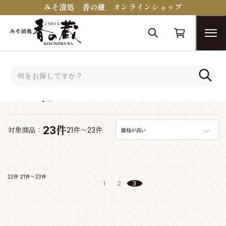
みそ漬処 香の蔵 オンラインショップ
トップ
その他
その他
23件
対象商品：
21件～23件
価格が高い
23件
21件～23件
1
2
3