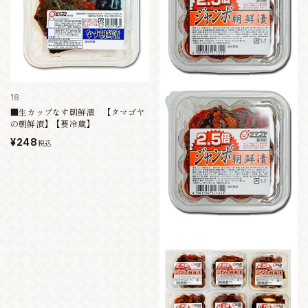
18
■生カップなす朝鮮漬 【タマゴヤ
の朝鮮漬】【要冷蔵】
¥248
税込