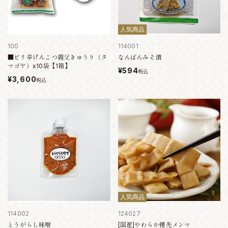
人気商品
100
114001
■ピリ辛げんこつ親父きゅうり（タ
なんばんみそ漬
マゴヤ）x10袋【1箱】
¥594
税込
¥3,600
税込
人気商品
114002
124027
とうがらし味噌
[国産]やわらか穂先メンマ