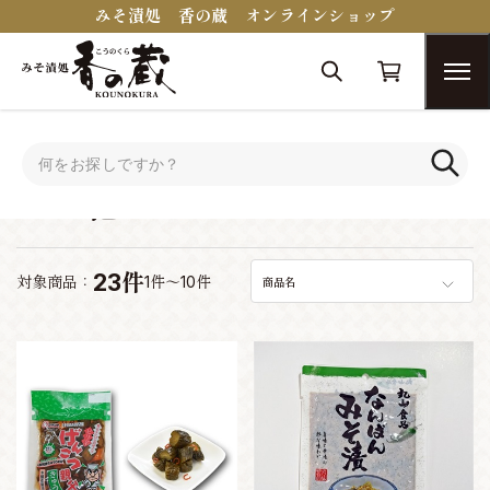
みそ漬処 香の蔵 オンラインショップ
トップ
その他
その他
23件
対象商品：
1件～10件
商品名