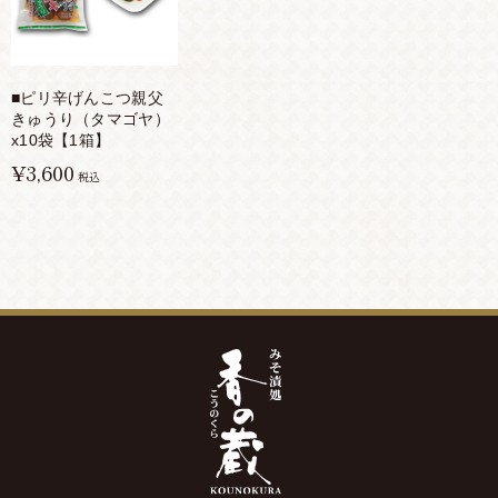
■ピリ辛げんこつ親父
きゅうり（タマゴヤ）
x10袋【1箱】
¥3,600
税込