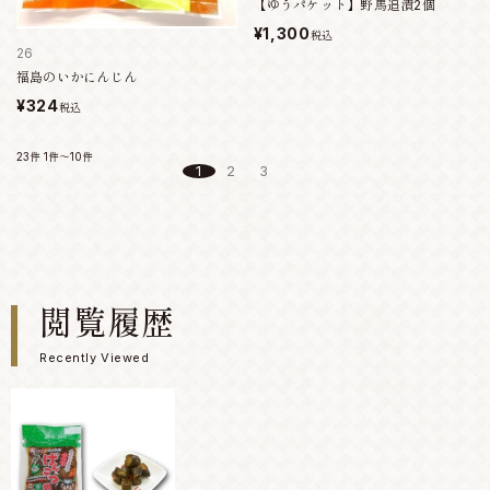
【ゆうパケット】野馬追漬2個
¥1,300
税込
26
福島のいかにんじん
¥324
税込
23件
1件～10件
1
2
3
閲覧履歴
Recently Viewed