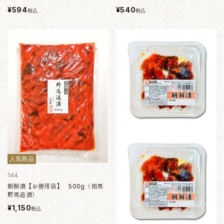
¥594
¥540
税込
税込
人気商品
144
朝鮮漬【お徳用袋】 500g（相馬
野馬追漬）
¥1,150
税込