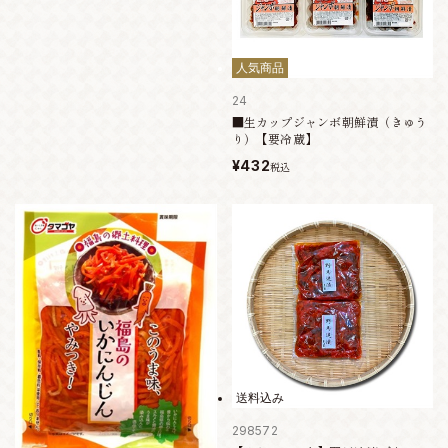
人気商品
24
■生カップジャンボ朝鮮漬（きゅう
り）【要冷蔵】
¥432
税込
送料込み
298572