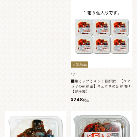
人気商品
17
■生カップきゅうり朝鮮漬 【タマ
ゴヤの朝鮮漬】キュウリの朝鮮漬け
【要冷蔵】
¥248
税込