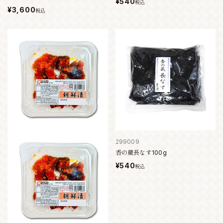
¥540
税込
¥3,600
税込
299009
香の蔵長なす100g
¥540
税込