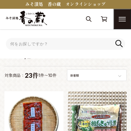
みそ漬処 香の蔵 オンラインショップ
トップ
その他
その他
23件
対象商品：
1件～10件
新着順