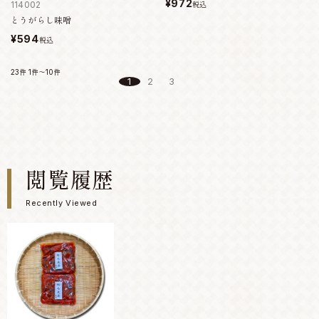
¥972
114002
税込
とうがらし味噌
¥594
税込
23件
1件～10件
1
2
3
閲覧履歴
Recently Viewed