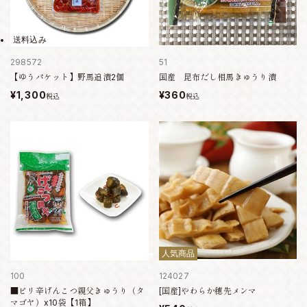
送料込み
298572
51
【ゆうパケット】野馬追漬2個
国産 昆布だし相馬きゅうり漬
¥1,300
¥360
税込
税込
人気商品
100
124027
■ピリ辛げんこつ親父きゅうり（タ
[国産]やわらか穂先メンマ
マゴヤ）x10袋【1箱】