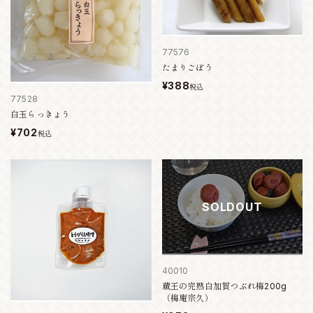
77576
たまりごぼう
¥388
税込
77528
白玉らっきょう
¥702
税込
SOLDOUT
40010
蔵王の完熟白加賀つぶれ梅200g
（梅庵宗久）