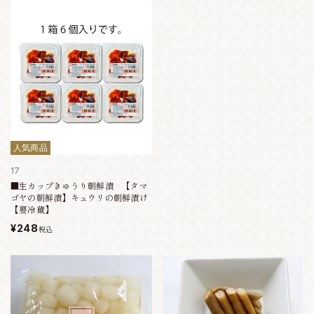
人気商品
17
■生カップきゅうり朝鮮漬 【タマ
ゴヤの朝鮮漬】キュウリの朝鮮漬け
【要冷蔵】
¥248
税込