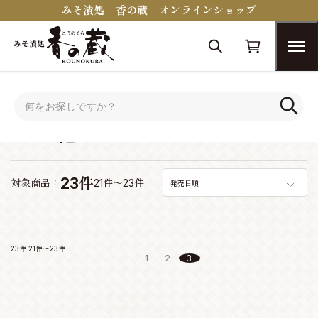
みそ漬処 香の蔵 オンラインショップ
トップ
その他
その他
23件
対象商品：
21件～23件
発売日順
23件
21件～23件
1
2
3