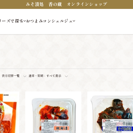
みそ漬処 香の蔵 オンラインショップ
リーズで探す
おつまみコンシェルジュ
表示切替
一覧
通常・定期：
すべて表示