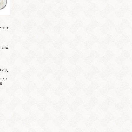
タマゴ
りに追
トに入
に入り
加