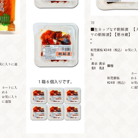
18
■生カップなす朝鮮漬 【
ヤの朝鮮漬】【要冷蔵】
販売価格:
¥248
（税込）
お気に入
加
表示
表示
気に入りに追
価格
名1
名2
カー
販売価格:
れる
¥248
（税込）
お気
に追
カートに入
れる
お気に入り
に追加