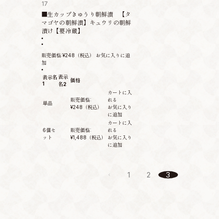
17
■生カップきゅうり朝鮮漬 【タ
マゴヤの朝鮮漬】キュウリの朝鮮
漬け【要冷蔵】
販売価格:
¥248
（税込）
お気に入りに追
加
表示
表示名
価格
1
名2
カートに入
販売価格:
れる
単品
¥248
（税込）
お気に入り
に追加
カートに入
6個セ
販売価格:
れる
ット
¥1,488
（税込）
お気に入り
に追加
1
2
3