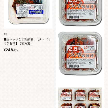
18
■生カップなす朝鮮漬 【タマゴヤ
の朝鮮漬】【要冷蔵】
¥248
税込