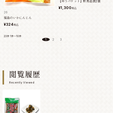
【ゆうパケット】野馬追漬2個
¥1,300
税込
26
福島のいかにんじん
¥324
税込
23件
1件～10件
1
2
3
閲覧履歴
Recently Viewed