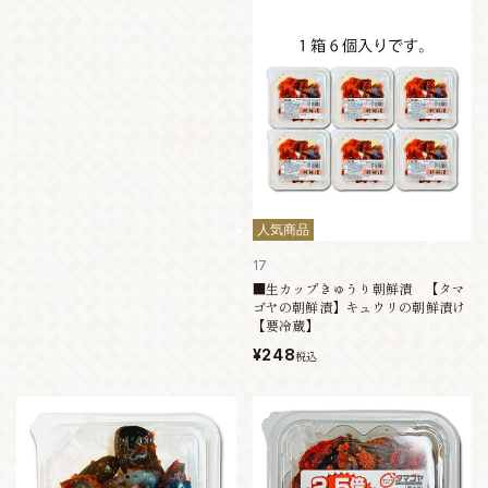
人気商品
17
■生カップきゅうり朝鮮漬 【タマ
ゴヤの朝鮮漬】キュウリの朝鮮漬け
【要冷蔵】
¥248
税込