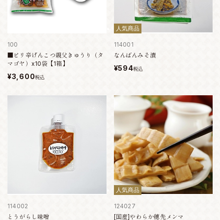
人気商品
100
114001
■ピリ辛げんこつ親父きゅうり（タ
なんばんみそ漬
マゴヤ）x10袋【1箱】
¥594
税込
¥3,600
税込
人気商品
114002
124027
とうがらし味噌
[国産]やわらか穂先メンマ