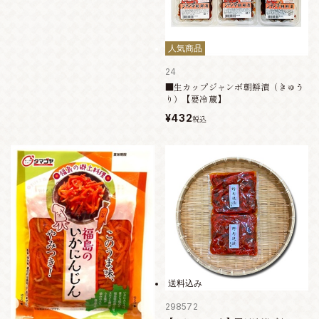
人気商品
24
■生カップジャンボ朝鮮漬（きゅう
り）【要冷蔵】
¥432
税込
送料込み
298572