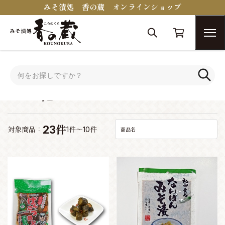
みそ漬処 香の蔵 オンラインショップ
トップ
その他
その他
23件
対象商品：
1件～10件
商品名