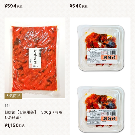
¥594
¥540
税込
税込
人気商品
144
朝鮮漬【お徳用袋】 500g（相馬
野馬追漬）
¥1,150
税込