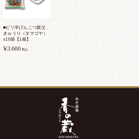
■ピリ辛げんこつ親父
きゅうり（タマゴヤ）
x10袋【1箱】
¥3,600
税込