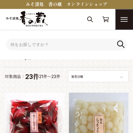
みそ漬処 香の蔵 オンラインショップ
トップ
その他
その他
23件
対象商品：
21件～23件
発売日順