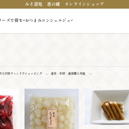
みそ漬処 香の蔵 オンラインショップ
リーズで探す
おつまみコンシェルジュ
表示切替
ウィンドウショッピング
通常・定期：
通常購入可能