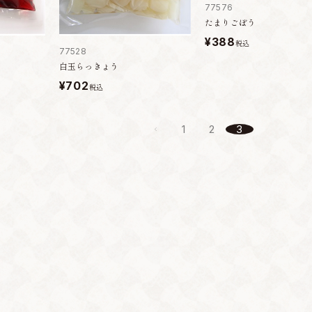
77576
たまりごぼう
¥388
税込
77528
白玉らっきょう
¥702
税込
1
2
3