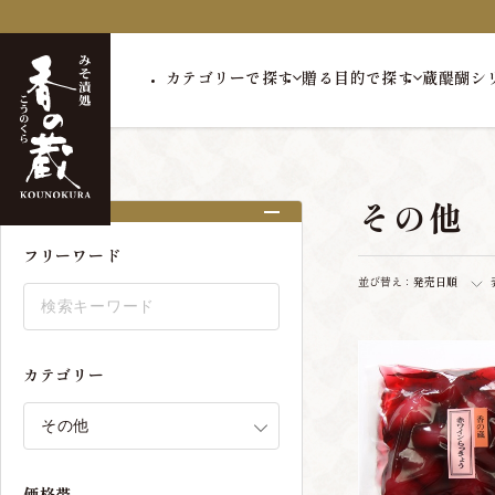
カテゴリーで探す
贈る目的で探す
蔵醍醐シ
トップ
その他
その他
絞り込み
フリーワード
並び替え：
発売日順
カテゴリー
価格帯