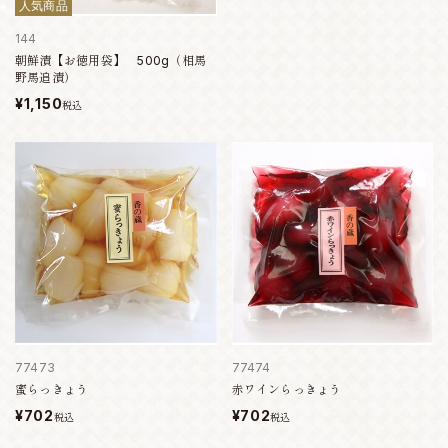
人気商品
144
朝鮮漬【お徳用袋】 500g（相馬
野馬追漬）
¥1,150
税込
77473
77474
蜜らっきょう
赤ワインらっきょう
¥702
¥702
税込
税込