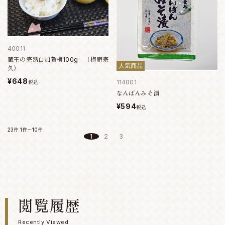
40011
蔵王の完熟白加賀梅100g （梅庵宗
人気商品
久）
¥648
114001
税込
なんばんみそ漬
¥594
税込
23件
1件～10件
1
2
3
閲覧履歴
Recently Viewed