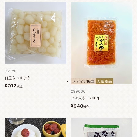
77528
白玉らっきょう
メディア掲載
人気商品
¥702
税込
299036
いか人参 230g
¥648
税込