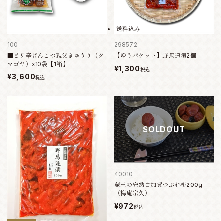
送料込み
100
298572
■ピリ辛げんこつ親父きゅうり（タ
【ゆうパケット】野馬追漬2個
マゴヤ）x10袋【1箱】
¥1,300
税込
¥3,600
税込
SOLDOUT
40010
蔵王の完熟白加賀つぶれ梅200g
（梅庵宗久）
¥972
税込