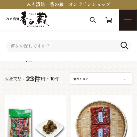
みそ漬処 香の蔵 オンラインショップ
トップ
その他
その他
23件
対象商品：
1件～10件
価格が高い