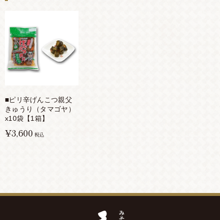
■ピリ辛げんこつ親父
きゅうり（タマゴヤ）
x10袋【1箱】
¥3,600
税込