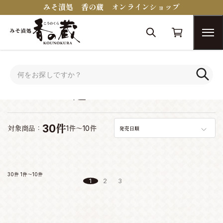
みそ漬処 香の蔵 オンラインショップ
トップ
シーンで選ぶ
シーンで選ぶ
30件
対象商品：
1件～10件
発売日順
30件
1件～10件
1
2
3