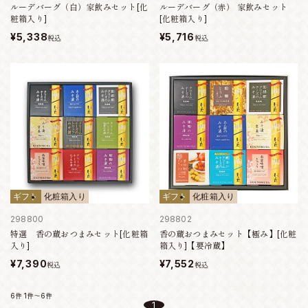
ルーデバーグ（白）家飲みセット[化
ルーデバーグ（赤） 家飲みセット
粧箱入り]
[化粧箱入り]
¥5,338
¥5,716
税込
税込
ギフト
化粧箱入り
ギフト
化粧箱入り
298800
298802
特選 香の蔵おつまみセット[化粧箱
香の蔵おつまみセット【極み】[化粧
入り]
箱入り]【要冷蔵】
¥7,390
¥7,552
税込
税込
6件
1件～6件
1