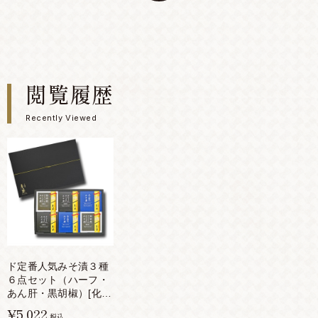
閲覧履歴
Recently Viewed
ド定番人気みそ漬３種
６点セット（ハーフ・
あん肝・黒胡椒）[化粧
箱入り]
¥5,022
税込