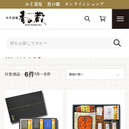
みそ漬処 香の蔵 オンラインショップ
トップ
シーンで選ぶ
結婚内祝い
結婚内祝い
6件
対象商品：
1件～6件
価格が安い