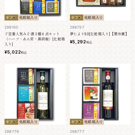
ギフト
化粧箱入り
ギフト
化粧箱入り
298100
298797
ド定番人気みそ漬３種６点セット
夢たより50[化粧箱入り]【要冷蔵】
（ハーフ・あん肝・黒胡椒）[化粧箱
¥5,292
税込
入り]
¥5,022
税込
ギフト
化粧箱入り
ギフト
化粧箱入り
298776
298777