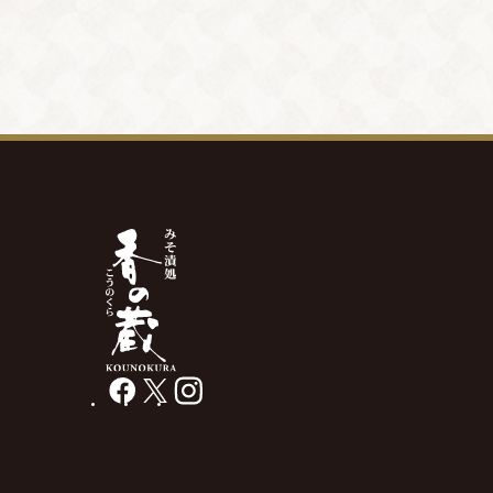
facebook
X
instagram