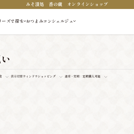
みそ漬処 香の蔵 オンラインショップ
リーズで探す
おつまみコンシェルジュ
祝い
数
表示切替
ウィンドウショッピング
通常・定期：
定期購入可能
。