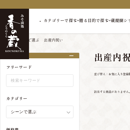
カテゴリーで探す
贈る目的で探す
蔵醍醐シ
トップ
シーンで選ぶ
出産内祝い
出産内
絞り込み
フリーワード
並び替え：
お気に入り登録
該当する商品がありません
カテゴリー
価格帯